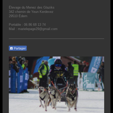
Élevage du Menez des Glaziks
342 chemin de Yeun Kerdevez
29510 Édern
Portable : 06 86 68 13 74
Mail : marielepage29@gmail.com
Partager